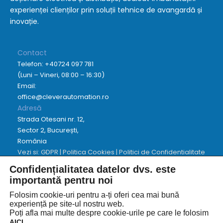
experienței clienților prin soluții tehnice de avangardă și
inovație.
Contact
Telefon:
+40724 097 781
(Luni – Vineri, 08:00 – 16:30)
Email:
office@cleverautomation.ro
Adresă
Strada Otesani nr. 12,
Sector 2, București,
România
Vezi si:
GDPR
|
Politica Cookies
|
Politici de Confidentialitate
Confidențialitatea datelor dvs. este
importantă pentru noi
Folosim cookie-uri pentru a-ți oferi cea mai bună
Copyright © 2026
experiență pe site-ul nostru web.
Poți afla mai multe despre cookie-urile pe care le folosim
.
AICI