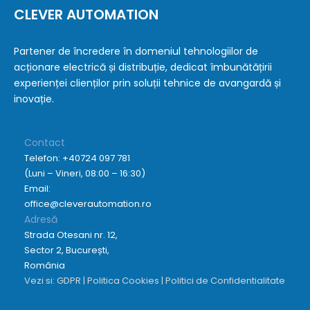
CLEVER AUTOMATION
Partener de încredere în domeniul tehnologiilor de
acționare electrică și distribuție, dedicat îmbunătățirii
experienței clienților prin soluții tehnice de avangardă și
inovație.
Contact
Telefon:
+40724 097 781
(Luni – Vineri, 08:00 – 16:30)
Email:
office@cleverautomation.ro
Adresă
Strada Otesani nr. 12,
Sector 2, București,
România
Vezi si:
GDPR
|
Politica Cookies
|
Politici de Confidentialitate